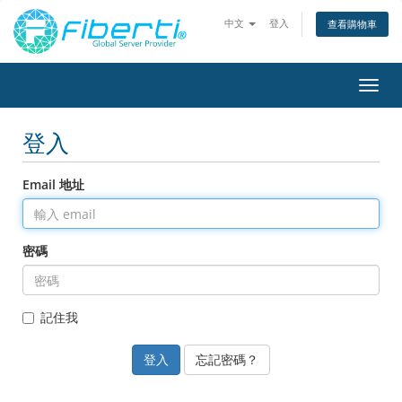
中文
登入
查看購物車
切
換
導
登入
覽
Email 地址
密碼
記住我
忘記密碼？