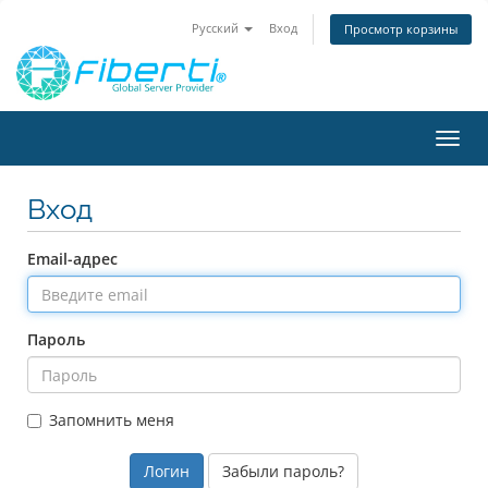
Русский
Вход
Просмотр корзины
Пере
нави
Вход
Email-адрес
Пароль
Запомнить меня
Забыли пароль?